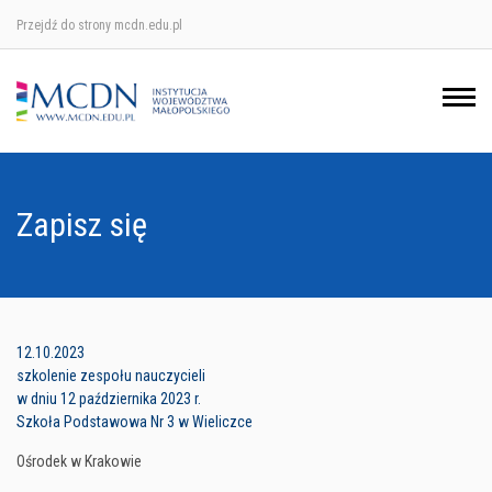
Przejdź do strony mcdn.edu.pl
Ośrodek w Krakowie
Ośrodek w Nowym Sączu
Ośrodek w Oświęcimu
Zapisz się
Ośrodek w Tarnowie
12.10.2023
szkolenie zespołu nauczycieli
w dniu 12 października 2023 r.
Szkoła Podstawowa Nr 3 w Wieliczce
Ośrodek w Krakowie