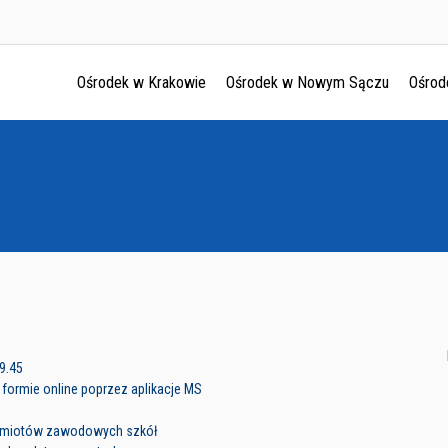
Ośrodek w Krakowie
Ośrodek w Nowym Sączu
Ośrod
Ośrodek w Krakowie
Ośrodek w Nowym Sączu
Ośrodek w Oświęcimu
Ośrodek w Tarnowie
9.45
formie online poprzez aplikacje MS
edmiotów zawodowych szkół