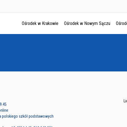
Ośrodek w Krakowie
Ośrodek w Nowym Sączu
Ośrod
Ośrodek w Krakowie
Ośrodek w Nowym Sączu
Ośrodek w Oświęcimu
Ośrodek w Tarnowie
L
9.45
online
ka polskiego szkół podstawowych