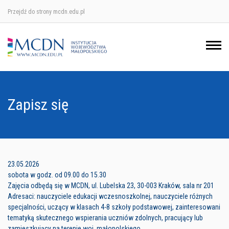
Przejdź do strony mcdn.edu.pl
Ośrodek w Krakowie
Ośrodek w Nowym Sączu
Ośrodek w Oświęcimu
Zapisz się
Ośrodek w Tarnowie
23.05.2026
sobota w godz. od 09.00 do 15.30
Zajęcia odbędą się w MCDN, ul. Lubelska 23, 30-003 Kraków, sala nr 201
Adresaci: nauczyciele edukacji wczesnoszkolnej, nauczyciele różnych
specjalności, uczący w klasach 4-8 szkoły podstawowej, zainteresowani
tematyką skutecznego wspierania uczniów zdolnych, pracujący lub
zamieszkujący na terenie woj. małopolskiego.