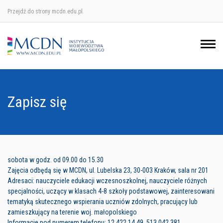
Przejdź do strony mcdn.edu.pl
Ośrodek w Krakowie
Ośrodek w Nowym Sączu
Ośrodek w Oświęcimu
Zapisz się
Ośrodek w Tarnowie
sobota w godz. od 09.00 do 15.30
Zajęcia odbędą się w MCDN, ul. Lubelska 23, 30-003 Kraków, sala nr 201
Adresaci: nauczyciele edukacji wczesnoszkolnej, nauczyciele różnych
specjalności, uczący w klasach 4-8 szkoły podstawowej, zainteresowani
tematyką skutecznego wspierania uczniów zdolnych, pracujący lub
zamieszkujący na terenie woj. małopolskiego
Informacje pod numerem telefonu: 12 422 14 49, 513 042 381.