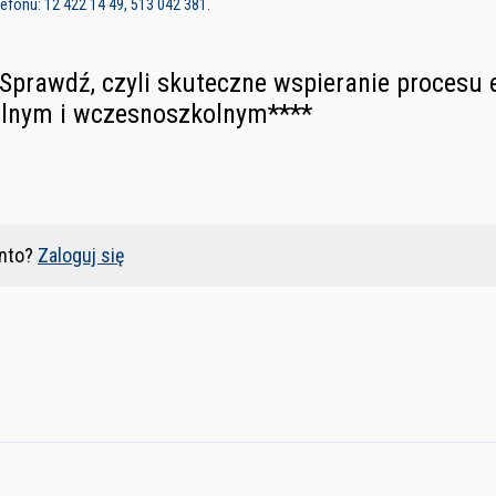
fonu: 12 422 14 49, 513 042 381.
Sprawdź, czyli skuteczne wspieranie procesu e
olnym i wczesnoszkolnym****
nto?
Zaloguj się