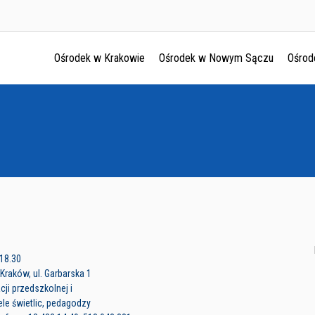
Ośrodek w Krakowie
Ośrodek w Nowym Sączu
Ośrod
Ośrodek w Krakowie
Ośrodek w Nowym Sączu
Ośrodek w Oświęcimu
Ośrodek w Tarnowie
 18.30
raków, ul. Garbarska 1
ji przedszkolnej i
le świetlic, pedagodzy