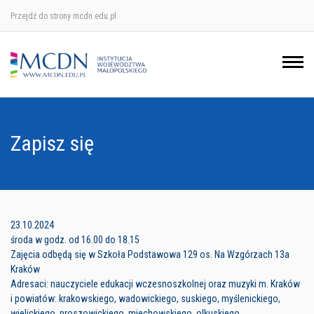
Przejdź do strony mcdn.edu.pl
Ośrodek w Krakowie
Ośrodek w Nowym Sączu
Ośrodek w Oświęcimu
Zapisz się
Ośrodek w Tarnowie
23.10.2024
środa w godz. od 16.00 do 18.15
Zajęcia odbędą się w Szkoła Podstawowa 129 os. Na Wzgórzach 13a
Kraków
Adresaci: nauczyciele edukacji wczesnoszkolnej oraz muzyki m. Kraków
i powiatów: krakowskiego, wadowickiego, suskiego, myślenickiego,
wielickiego, proszowickiego, miechowskiego, olkuskiego,