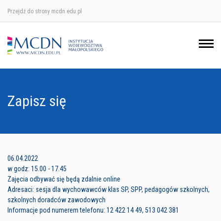
Przejdź do strony mcdn.edu.pl
Ośrodek w Krakowie
Ośrodek w Nowym Sączu
Ośrodek w Oświęcimu
Zapisz się
Ośrodek w Tarnowie
06.04.2022
w godz: 15.00 - 17.45
Zajęcia odbywać się będą zdalnie online
Adresaci: sesja dla wychowawców klas SP, SPP, pedagogów szkolnych,
szkolnych doradców zawodowych
Informacje pod numerem telefonu: 12 422 14 49, 513 042 381