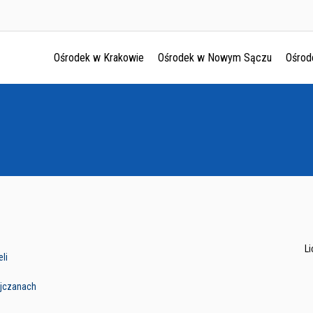
Ośrodek w Krakowie
Ośrodek w Nowym Sączu
Ośrod
Ośrodek w Krakowie
Ośrodek w Nowym Sączu
Ośrodek w Oświęcimu
Ośrodek w Tarnowie
L
li
jczanach