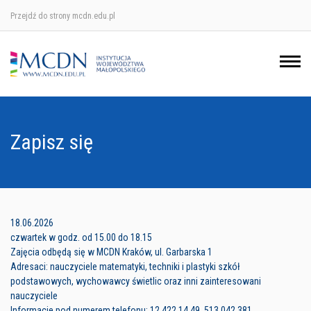
Przejdź do strony mcdn.edu.pl
Ośrodek w Krakowie
Ośrodek w Nowym Sączu
Ośrodek w Oświęcimu
Zapisz się
Ośrodek w Tarnowie
18.06.2026
czwartek w godz. od 15.00 do 18.15
Zajęcia odbędą się w MCDN Kraków, ul. Garbarska 1
Adresaci: nauczyciele matematyki, techniki i plastyki szkół
podstawowych, wychowawcy świetlic oraz inni zainteresowani
nauczyciele
Informacje pod numerem telefonu: 12 422 14 49, 513 042 381