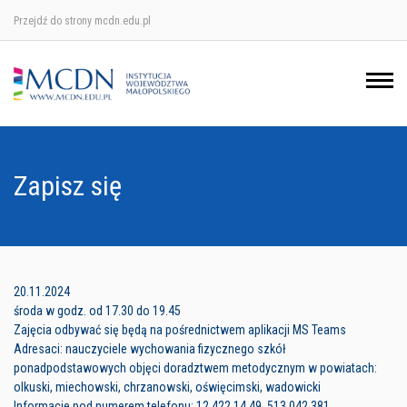
Przejdź do strony mcdn.edu.pl
Ośrodek w Krakowie
Ośrodek w Nowym Sączu
Ośrodek w Oświęcimu
Zapisz się
Ośrodek w Tarnowie
20.11.2024
środa w godz. od 17.30 do 19.45
Zajęcia odbywać się będą na pośrednictwem aplikacji MS Teams
Adresaci: nauczyciele wychowania fizycznego szkół
ponadpodstawowych objęci doradztwem metodycznym w powiatach:
olkuski, miechowski, chrzanowski, oświęcimski, wadowicki
Informacje pod numerem telefonu: 12 422 14 49, 513 042 381.