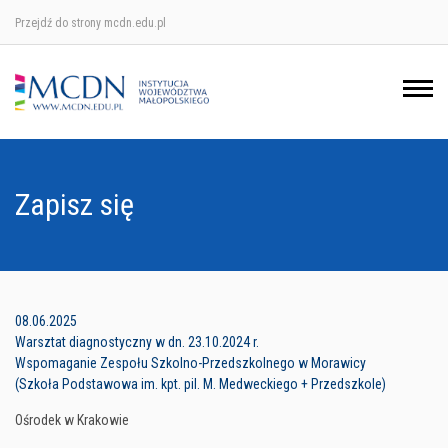
Przejdź do strony mcdn.edu.pl
Ośrodek w Krakowie
Ośrodek w Nowym Sączu
Ośrodek w Oświęcimu
Zapisz się
Ośrodek w Tarnowie
08.06.2025
Warsztat diagnostyczny w dn. 23.10.2024 r.
Wspomaganie Zespołu Szkolno-Przedszkolnego w Morawicy
(Szkoła Podstawowa im. kpt. pil. M. Medweckiego + Przedszkole)
Ośrodek w Krakowie