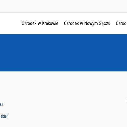
Ośrodek w Krakowie
Ośrodek w Nowym Sączu
Ośrod
Ośrodek w Krakowie
Ośrodek w Nowym Sączu
Ośrodek w Oświęcimu
Ośrodek w Tarnowie
li
skiej