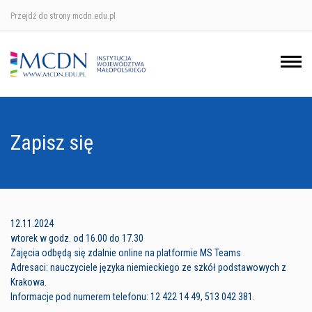
Przejdź do strony mcdn.edu.pl
Ośrodek w Krakowie
Ośrodek w Nowym Sączu
Ośrodek w Oświęcimu
Zapisz się
Ośrodek w Tarnowie
12.11.2024
wtorek w godz. od 16.00 do 17.30
Zajęcia odbędą się zdalnie online na platformie MS Teams
Adresaci: nauczyciele języka niemieckiego ze szkół podstawowych z
Krakowa.
Informacje pod numerem telefonu: 12 422 14 49, 513 042 381.