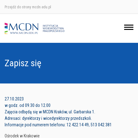
Przejdź do strony mcdn.edu.pl
Ośrodek w Krakowie
Ośrodek w Nowym Sączu
Ośrodek w Oświęcimu
Zapisz się
Ośrodek w Tarnowie
27.10.2023
w godz. od 09.30 do 12.00
Zajęcia odbędą się w MCDN Kraków, ul. Garbarska 1.
Adresaci: dyrektorzy i wicedyrektorzy przedszkoli.
Informacje pod numerem telefonu: 12 422 14 49, 513 042 381
Ośrodek w Krakowie