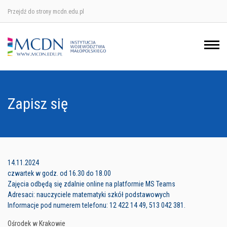
Przejdź do strony mcdn.edu.pl
Ośrodek w Krakowie
Ośrodek w Nowym Sączu
Ośrodek w Oświęcimu
Zapisz się
Ośrodek w Tarnowie
14.11.2024
czwartek w godz. od 16.30 do 18.00
Zajęcia odbędą się zdalnie online na platformie MS Teams
Adresaci: nauczyciele matematyki szkół podstawowych
Informacje pod numerem telefonu: 12 422 14 49, 513 042 381.
Ośrodek w Krakowie