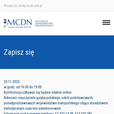
Przejdź do strony mcdn.edu.pl
Ośrodek w Krakowie
Ośrodek w Nowym Sączu
Ośrodek w Oświęcimu
Zapisz się
Ośrodek w Tarnowie
23.11.2022
w godz. od 16.00 do 19.00
Konferencja odbywać się będzie zdalnie online
Adresaci: nauczyciele języka polskiego szkół podstawowych,
ponadpodstawowych województwa małopolskiego objęci doradztwem
metodycznym oraz inni zainteresowani
Informacje pod numerem telefonu: 12 422 14 49, 513 042 381