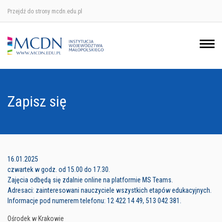
Przejdź do strony mcdn.edu.pl
Ośrodek w Krakowie
Ośrodek w Nowym Sączu
Ośrodek w Oświęcimu
Zapisz się
Ośrodek w Tarnowie
16.01.2025
czwartek w godz. od 15.00 do 17.30.
Zajęcia odbędą się zdalnie online na platformie MS Teams.
Adresaci: zainteresowani nauczyciele wszystkich etapów edukacyjnych.
Informacje pod numerem telefonu: 12 422 14 49, 513 042 381.
Ośrodek w Krakowie