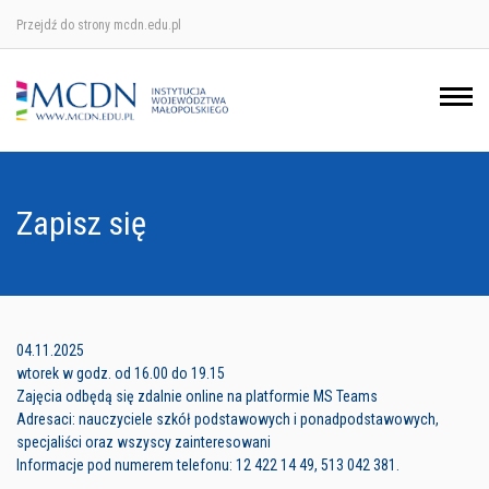
Przejdź do strony mcdn.edu.pl
Ośrodek w Krakowie
Ośrodek w Nowym Sączu
Ośrodek w Oświęcimu
Zapisz się
Ośrodek w Tarnowie
04.11.2025
wtorek w godz. od 16.00 do 19.15
Zajęcia odbędą się zdalnie online na platformie MS Teams
Adresaci: nauczyciele szkół podstawowych i ponadpodstawowych,
specjaliści oraz wszyscy zainteresowani
Informacje pod numerem telefonu: 12 422 14 49, 513 042 381.