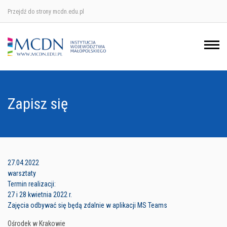
Przejdź do strony mcdn.edu.pl
Ośrodek w Krakowie
Ośrodek w Nowym Sączu
Ośrodek w Oświęcimu
Zapisz się
Ośrodek w Tarnowie
27.04.2022
warsztaty
Termin realizacji:
27 i 28 kwietnia 2022 r.
Zajęcia odbywać się będą zdalnie w aplikacji MS Teams
Ośrodek w Krakowie