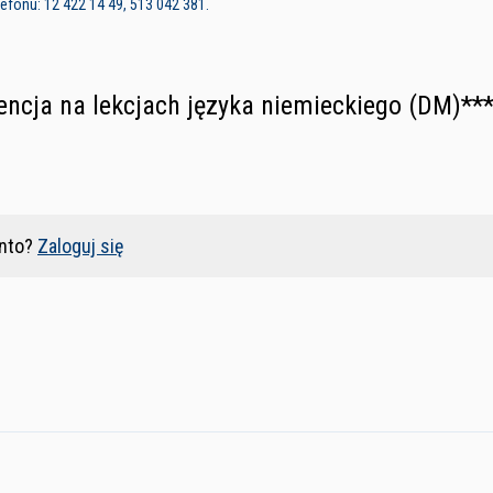
fonu: 12 422 14 49, 513 042 381.
encja na lekcjach języka niemieckiego (DM)**
nto?
Zaloguj się