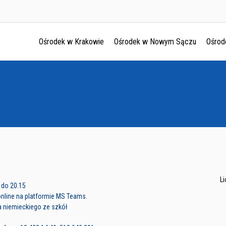
Ośrodek w Krakowie
Ośrodek w Nowym Sączu
Ośrod
Ośrodek w Krakowie
Ośrodek w Nowym Sączu
Ośrodek w Oświęcimu
Ośrodek w Tarnowie
L
 do 20.15
online na platformie MS Teams.
a niemieckiego ze szkół