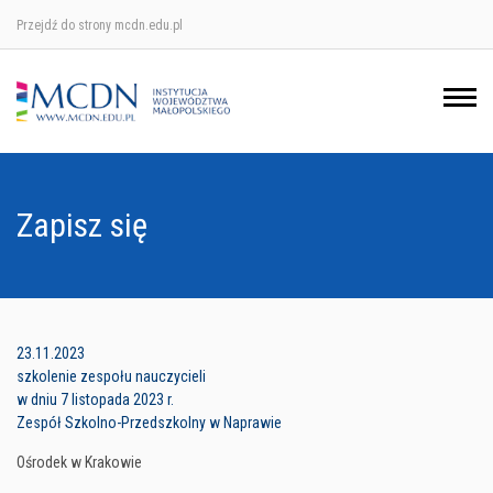
Przejdź do strony mcdn.edu.pl
Ośrodek w Krakowie
Ośrodek w Nowym Sączu
Ośrodek w Oświęcimu
Zapisz się
Ośrodek w Tarnowie
23.11.2023
szkolenie zespołu nauczycieli
w dniu 7 listopada 2023 r.
Zespół Szkolno-Przedszkolny w Naprawie
Ośrodek w Krakowie