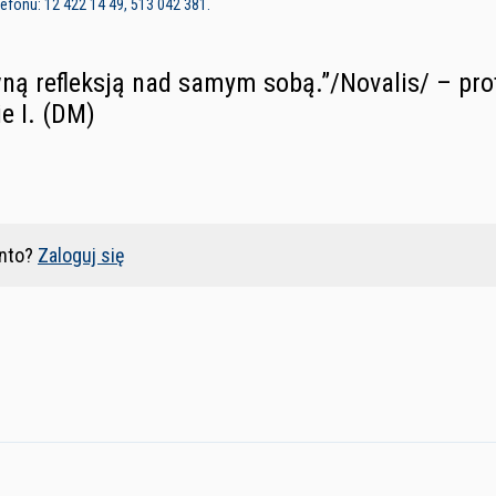
fonu: 12 422 14 49, 513 042 381.
wną refleksją nad samym sobą.”/Novalis/ – pro
e I. (DM)
nto?
Zaloguj się