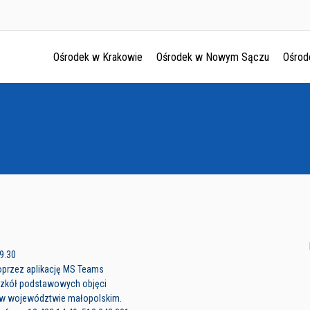
Ośrodek w Krakowie
Ośrodek w Nowym Sączu
Ośrod
Ośrodek w Krakowie
Ośrodek w Nowym Sączu
Ośrodek w Oświęcimu
Ośrodek w Tarnowie
9.30
poprzez aplikację MS Teams
szkół podstawowych objęci
w województwie małopolskim.