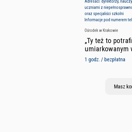
Adresaci: dyrektorzy, nauczycie
uczniami z niepełnosprawn
oraz specjaliści szkolni
Informacje pod numerem tele
Ośrodek w Krakowie
„Ty też to potra
umiarkowanym w 
1 godz. / bezpłatna
Masz ko