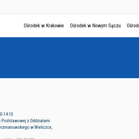
Ośrodek w Krakowie
Ośrodek w Nowym Sączu
Ośrod
Ośrodek w Krakowie
Ośrodek w Nowym Sączu
Ośrodek w Oświęcimu
Ośrodek w Tarnowie
30-14:10
e Podstawowej z Oddziałami
.Jerzmanowskiego w Wieliczce,