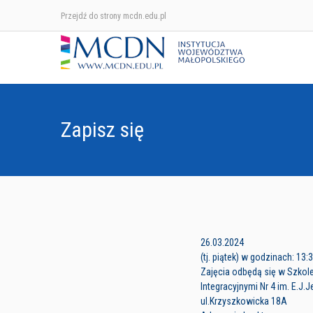
Przejdź do strony mcdn.edu.pl
Zapisz się
26.03.2024
(tj. piątek) w godzinach: 13:
Zajęcia odbędą się w Szkol
Integracyjnymi Nr 4 im. E.J
ul.Krzyszkowicka 18A