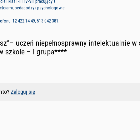
li klas I-III i IV-VIII pracujący z
ościami, pedagodzy i psychologowie
fonu: 12 422 14 49, 513 042 381.
fisz”– uczeń niepełnosprawny intelektualnie w
szkole – I grupa****
nto?
Zaloguj się