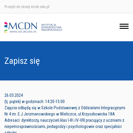
Przejdź do strony mcdn.edu.pl
Ośrodek w Krakowie
Ośrodek w Nowym Sączu
Ośrodek w Oświęcimu
Zapisz się
Ośrodek w Tarnowie
26.03.2024
(tj. piątek) w godzinach: 14:20-15:00
Zajęcia odbędą się w Szkole Podstawowej z Oddziałami Integracyjnymi
Nr 4 im. E.J.Jerzmanowskiego w Wieliczce, ul.Krzyszkowicka 18A
Adresaci: dyrektorzy, nauczycieli klas I-III i IV-VIII pracujący z uczniami z
niepełnosprawnościami, pedagodzy i psychologowie oraz specjaliści
szkolni