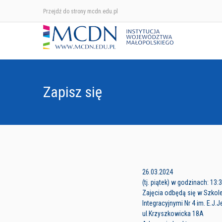
Przejdź do strony mcdn.edu.pl
Zapisz się
26.03.2024
(tj. piątek) w godzinach: 13:
Zajęcia odbędą się w Szkol
Integracyjnymi Nr 4 im. E.J
ul.Krzyszkowicka 18A