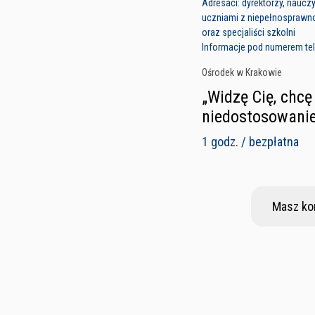
Adresaci: dyrektorzy, nauczycie
uczniami z niepełnosprawn
oraz specjaliści szkolni
Informacje pod numerem tele
Ośrodek w Krakowie
„Widzę Cię, chc
niedostosowanie
1 godz. / bezpłatna
Masz ko