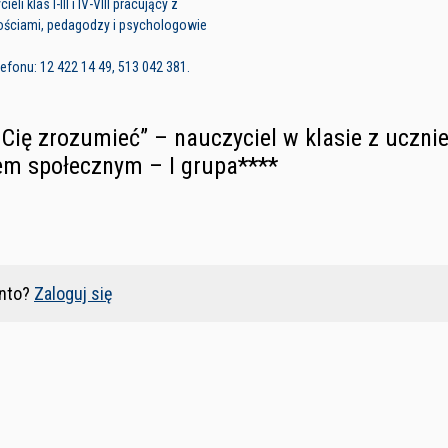
li klas I-III i IV-VIII pracujący z
ościami, pedagodzy i psychologowie
fonu: 12 422 14 49, 513 042 381.
ę Cię zrozumieć” – nauczyciel w klasie z ucz
m społecznym – I grupa****
nto?
Zaloguj się