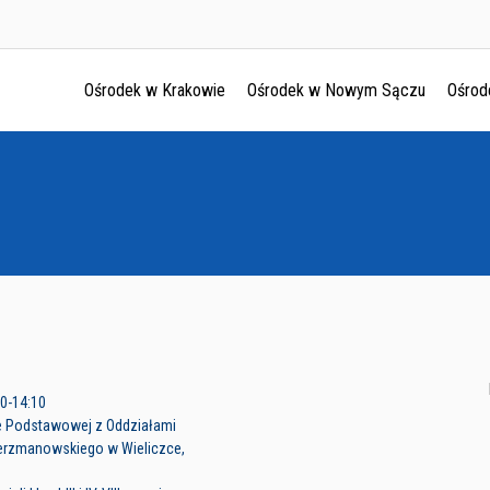
Ośrodek w Krakowie
Ośrodek w Nowym Sączu
Ośrod
Ośrodek w Krakowie
Ośrodek w Nowym Sączu
Ośrodek w Oświęcimu
Ośrodek w Tarnowie
30-14:10
e Podstawowej z Oddziałami
.Jerzmanowskiego w Wieliczce,