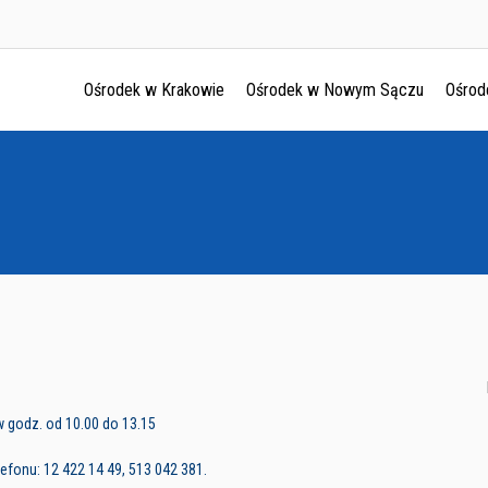
Ośrodek w Krakowie
Ośrodek w Nowym Sączu
Ośrod
Ośrodek w Krakowie
Ośrodek w Nowym Sączu
Ośrodek w Oświęcimu
Ośrodek w Tarnowie
w godz. od 10.00 do 13.15
fonu: 12 422 14 49, 513 042 381.