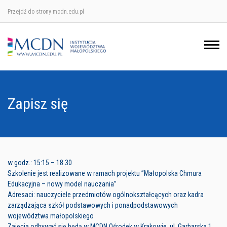
Przejdź do strony mcdn.edu.pl
Ośrodek w Krakowie
Ośrodek w Nowym Sączu
Ośrodek w Oświęcimu
Zapisz się
Ośrodek w Tarnowie
w godz.: 15:15 – 18.30
Szkolenie jest realizowane w ramach projektu ”Małopolska Chmura
Edukacyjna – nowy model nauczania”
Adresaci: nauczyciele przedmiotów ogólnokształcących oraz kadra
zarządzająca szkół podstawowych i ponadpodstawowych
województwa małopolskiego
Zajęcia odbywać się będą w MCDN Ośrodek w Krakowie, ul. Garbarska 1