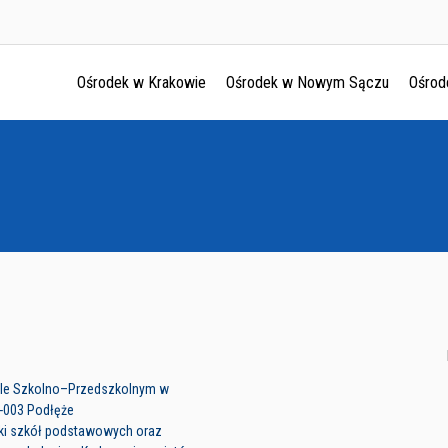
Ośrodek w Krakowie
Ośrodek w Nowym Sączu
Ośrod
Ośrodek w Krakowie
Ośrodek w Nowym Sączu
Ośrodek w Oświęcimu
Ośrodek w Tarnowie
ole Szkolno–Przedszkolnym w
-003 Podłęże
yki szkół podstawowych oraz