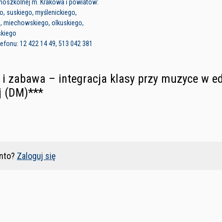
noszkolnej m. Krakowa i powiatów:
, suskiego, myślenickiego,
o, miechowskiego, olkuskiego,
skiego
efonu: 12 422 14 49, 513 042 381
i zabawa – integracja klasy przy muzyce w e
j (DM)***
nto?
Zaloguj się