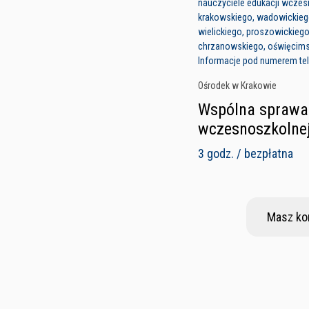
nauczyciele edukacji wczes
krakowskiego, wadowickiego
wielickiego, proszowickieg
chrzanowskiego, oświęcim
Informacje pod numerem tel
Ośrodek w Krakowie
Wspólna sprawa 
wczesnoszkolne
3 godz. / bezpłatna
Masz ko