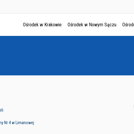
Ośrodek w Krakowie
Ośrodek w Nowym Sączu
Ośrod
Ośrodek w Krakowie
Ośrodek w Nowym Sączu
Ośrodek w Oświęcimu
Ośrodek w Tarnowie
li
ny Nr 4 w Limanowej