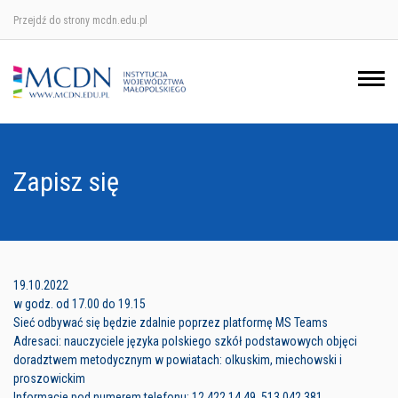
Przejdź do strony mcdn.edu.pl
Ośrodek w Krakowie
Ośrodek w Nowym Sączu
Ośrodek w Oświęcimu
Zapisz się
Ośrodek w Tarnowie
19.10.2022
w godz. od 17.00 do 19.15
Sieć odbywać się będzie zdalnie poprzez platformę MS Teams
Adresaci: nauczyciele języka polskiego szkół podstawowych objęci
doradztwem metodycznym w powiatach: olkuskim, miechowski i
proszowickim
Informacje pod numerem telefonu: 12 422 14 49, 513 042 381