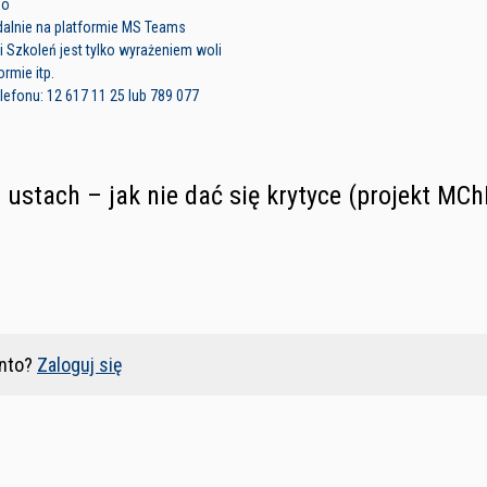
go
dalnie na platformie MS Teams
i Szkoleń jest tylko wyrażeniem woli
rmie itp.
efonu: 12 617 11 25 lub 789 077
ustach – jak nie dać się krytyce (projekt MCh
nto?
Zaloguj się