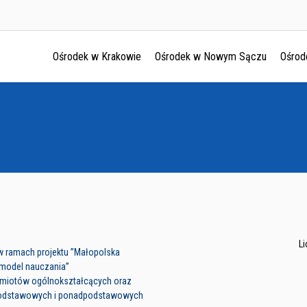
Ośrodek w Krakowie
Ośrodek w Nowym Sączu
Ośrod
Ośrodek w Krakowie
Ośrodek w Nowym Sączu
Ośrodek w Oświęcimu
Ośrodek w Tarnowie
L
 w ramach projektu ”Małopolska
model nauczania”
edmiotów ogólnokształcących oraz
 podstawowych i ponadpodstawowych