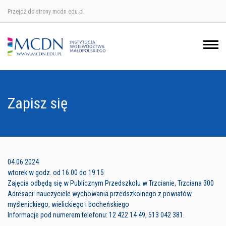
Przejdź do strony mcdn.edu.pl
Ośrodek w Krakowie
Ośrodek w Nowym Sączu
Ośrodek w Oświęcimu
Zapisz się
Ośrodek w Tarnowie
04.06.2024
wtorek w godz. od 16.00 do 19.15
Zajęcia odbędą się w Publicznym Przedszkolu w Trzcianie, Trzciana 300
Adresaci: nauczyciele wychowania przedszkolnego z powiatów
myślenickiego, wielickiego i bocheńskiego
Informacje pod numerem telefonu: 12 422 14 49, 513 042 381.