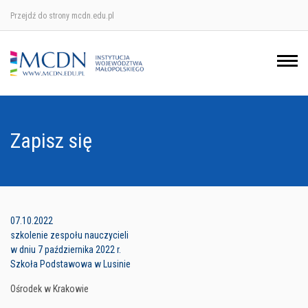
Przejdź do strony mcdn.edu.pl
Ośrodek w Krakowie
Ośrodek w Nowym Sączu
Ośrodek w Oświęcimu
Zapisz się
Ośrodek w Tarnowie
07.10.2022
szkolenie zespołu nauczycieli
w dniu 7 października 2022 r.
Szkoła Podstawowa w Lusinie
Ośrodek w Krakowie