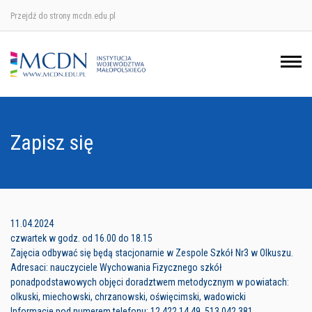
Przejdź do strony mcdn.edu.pl
Ośrodek w Krakowie
Ośrodek w Nowym Sączu
Ośrodek w Oświęcimu
Zapisz się
Ośrodek w Tarnowie
11.04.2024
czwartek w godz. od 16.00 do 18.15
Zajęcia odbywać się będą stacjonarnie w Zespole Szkół Nr3 w Olkuszu.
Adresaci: nauczyciele Wychowania Fizycznego szkół
ponadpodstawowych objęci doradztwem metodycznym w powiatach:
olkuski, miechowski, chrzanowski, oświęcimski, wadowicki
Informacje pod numerem telefonu: 12 422 14 49, 513 042 381.