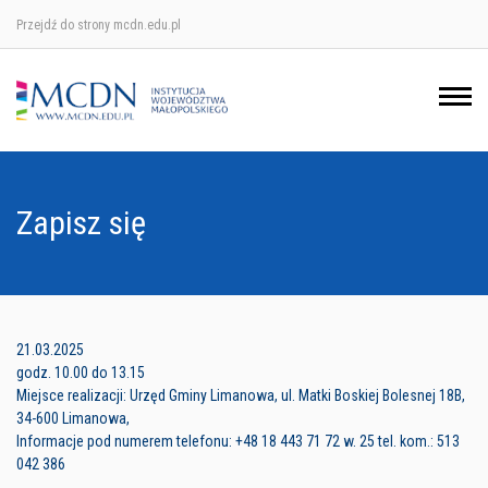
Przejdź do strony mcdn.edu.pl
Ośrodek w Krakowie
Ośrodek w Nowym Sączu
Ośrodek w Oświęcimu
Zapisz się
Ośrodek w Tarnowie
21.03.2025
godz. 10.00 do 13.15
Miejsce realizacji: Urzęd Gminy Limanowa, ul. Matki Boskiej Bolesnej 18B,
34-600 Limanowa,
Informacje pod numerem telefonu: +48 18 443 71 72 w. 25 tel. kom.: 513
042 386