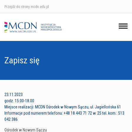
Przejdź do strony mcdn.edu.pl
Ośrodek w Krakowie
Ośrodek w Nowym Sączu
Ośrodek w Oświęcimu
Zapisz się
Ośrodek w Tarnowie
23.11.2023
godz. 15.00-18.00
Miejsce realizacji: MCDN Ośrodek w Nowym Sączu, ul. Jagiellońska 61
Informacje pod numerem telefonu: +48 18 443 71 72 w. 25 tel. kom.: 513
042 386
Ośrodek w Nowym Sączu