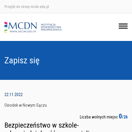
Przejdź do strony mcdn.edu.pl
Ośrodek w Krakowie
Ośrodek w Nowym Sączu
Ośrodek w Oświęcimu
Zapisz się
Ośrodek w Tarnowie
22.11.2022
Ośrodek w Nowym Sączu
0
Liczba wolnych miejsc
/26
Bezpieczeństwo w szkole-