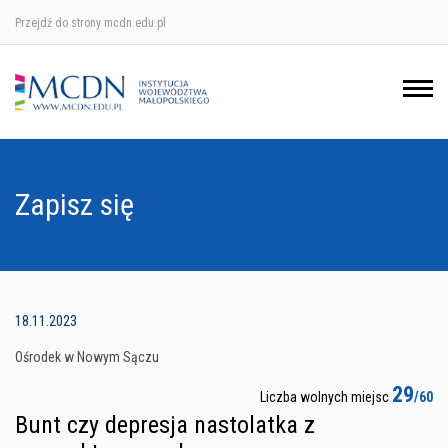
Przejdź do strony mcdn.edu.pl
Ośrodek w Krakowie
Ośrodek w Nowym Sączu
Ośrodek w Oświęcimu
Zapisz się
Ośrodek w Tarnowie
18.11.2023
Ośrodek w Nowym Sączu
29
Liczba wolnych miejsc
/60
Bunt czy depresja nastolatka z