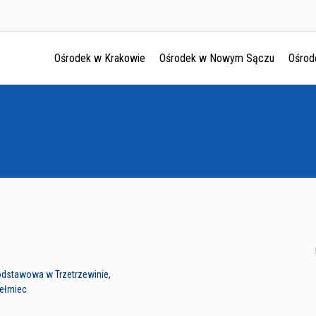
Ośrodek w Krakowie
Ośrodek w Nowym Sączu
Ośrod
Ośrodek w Krakowie
Ośrodek w Nowym Sączu
Ośrodek w Oświęcimu
Ośrodek w Tarnowie
Podstawowa w Trzetrzewinie,
hełmiec