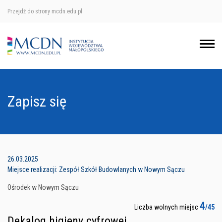
Przejdź do strony mcdn.edu.pl
Ośrodek w Krakowie
Ośrodek w Nowym Sączu
Ośrodek w Oświęcimu
Zapisz się
Ośrodek w Tarnowie
26.03.2025
Miejsce realizacji: Zespół Szkół Budowlanych w Nowym Sączu
Ośrodek w Nowym Sączu
4
Liczba wolnych miejsc
/45
Dekalog higieny cyfrowej