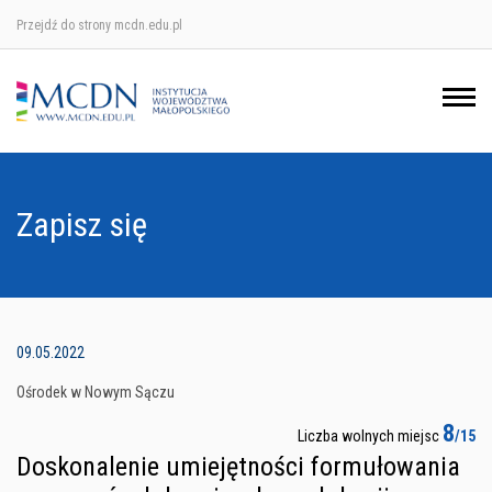
Przejdź do strony mcdn.edu.pl
Ośrodek w Krakowie
Ośrodek w Nowym Sączu
Ośrodek w Oświęcimu
Zapisz się
Ośrodek w Tarnowie
09.05.2022
Ośrodek w Nowym Sączu
8
Liczba wolnych miejsc
/15
Doskonalenie umiejętności formułowania