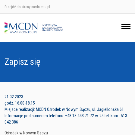
Przejdź do strony mcdn.edu.pl
Ośrodek w Krakowie
Ośrodek w Nowym Sączu
Ośrodek w Oświęcimu
Zapisz się
Ośrodek w Tarnowie
21.02.2023
godz. 16.00-18.15
Miejsce realizacji: MCDN Ośrodek w Nowym Sączu, ul. Jagiellońska 61
Informacje pod numerem telefonu: +48 18 443 71 72 w. 25 tel. kom.: 513
042 386
Ośrodek w Nowym Sączu