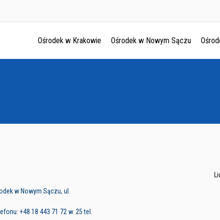
Ośrodek w Krakowie
Ośrodek w Nowym Sączu
Ośrod
Ośrodek w Krakowie
Ośrodek w Nowym Sączu
Ośrodek w Oświęcimu
Ośrodek w Tarnowie
L
rodek w Nowym Sączu, ul.
fonu: +48 18 443 71 72 w. 25 tel.