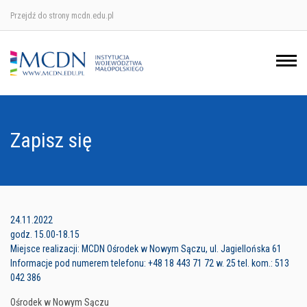
Przejdź do strony mcdn.edu.pl
Ośrodek w Krakowie
Ośrodek w Nowym Sączu
Ośrodek w Oświęcimu
Zapisz się
Ośrodek w Tarnowie
24.11.2022
godz. 15.00-18.15
Miejsce realizacji: MCDN Ośrodek w Nowym Sączu, ul. Jagiellońska 61
Informacje pod numerem telefonu: +48 18 443 71 72 w. 25 tel. kom.: 513
042 386
Ośrodek w Nowym Sączu