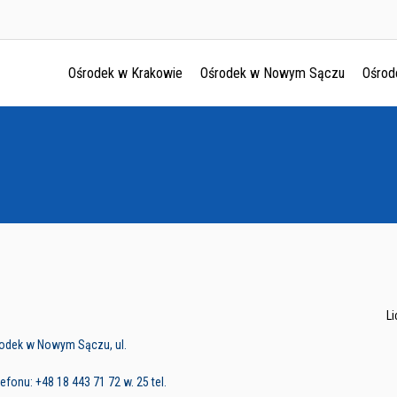
Ośrodek w Krakowie
Ośrodek w Nowym Sączu
Ośrod
Ośrodek w Krakowie
Ośrodek w Nowym Sączu
Ośrodek w Oświęcimu
Ośrodek w Tarnowie
L
rodek w Nowym Sączu, ul.
fonu: +48 18 443 71 72 w. 25 tel.