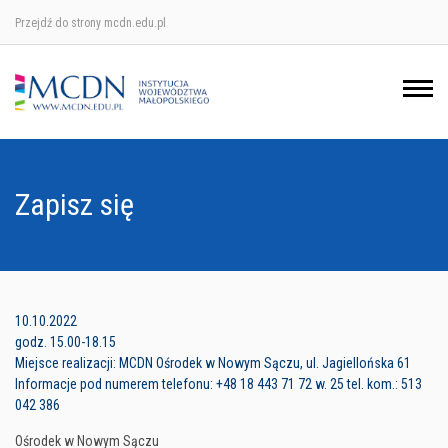
Przejdź do strony mcdn.edu.pl
Ośrodek w Krakowie
Ośrodek w Nowym Sączu
Ośrodek w Oświęcimu
Zapisz się
Ośrodek w Tarnowie
10.10.2022
godz. 15.00-18.15
Miejsce realizacji: MCDN Ośrodek w Nowym Sączu, ul. Jagiellońska 61
Informacje pod numerem telefonu: +48 18 443 71 72 w. 25 tel. kom.: 513
042 386
Ośrodek w Nowym Sączu