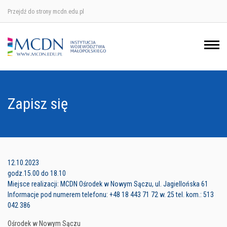
Przejdź do strony mcdn.edu.pl
Ośrodek w Krakowie
Ośrodek w Nowym Sączu
Ośrodek w Oświęcimu
Zapisz się
Ośrodek w Tarnowie
12.10.2023
godz.15.00 do 18.10
Miejsce realizacji: MCDN Ośrodek w Nowym Sączu, ul. Jagiellońska 61
Informacje pod numerem telefonu: +48 18 443 71 72 w. 25 tel. kom.: 513
042 386
Ośrodek w Nowym Sączu