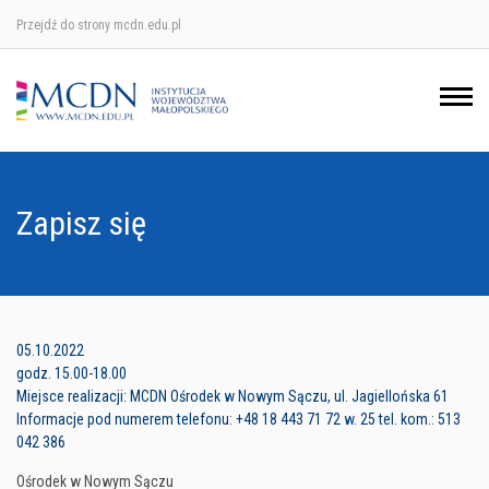
Przejdź do strony mcdn.edu.pl
Ośrodek w Krakowie
Ośrodek w Nowym Sączu
Ośrodek w Oświęcimu
Zapisz się
Ośrodek w Tarnowie
05.10.2022
godz. 15.00-18.00
Miejsce realizacji: MCDN Ośrodek w Nowym Sączu, ul. Jagiellońska 61
Informacje pod numerem telefonu: +48 18 443 71 72 w. 25 tel. kom.: 513
042 386
Ośrodek w Nowym Sączu