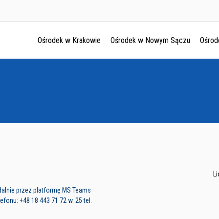
Ośrodek w Krakowie
Ośrodek w Nowym Sączu
Ośrod
Ośrodek w Krakowie
Ośrodek w Nowym Sączu
Ośrodek w Oświęcimu
Ośrodek w Tarnowie
L
dalnie przez platformę MS Teams
fonu: +48 18 443 71 72 w. 25 tel.